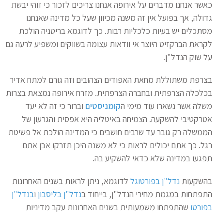
כאשר אנחנו מדברים על אירופה אנחנו צריכים לזכור כי זוהי יבשת
גדולה, אך בפועל אין זה משנה מכיוון שעל כל מדינה שאנחנו
מסתכלים יש בעיות כלכליות רבות. כך לדוגמא בריטניה הולכת
לקראת הברקזיט היוצר אי וודאות עצומה בשווקים ומשפיע לרעה גם
על שוק הנדל"ן.
בצרפת משתוללת מחאת האפודים הצהובים וזה גורם למתח אדיר
בכלכלה הצרפתית ובחברה הצרפתית. מזרח אירופה נמצאת בצרות
משלה אשר נשארו עוד מימי ה
קומניסטים
וברור כי זה לא יעד
אטרקטיבי להשקעה. הצמיחה באיטליה היא אפסית והגרעון של
הממשלה רק גובר עד שרבים חושבים כי המדינה הולכת אל פשיטת
רגל. כך אתם יכולים לראות כי לא משנה היכן תזרקו אבן אתם
תפגעו במדינה שלא כדאי להשקיע בה.
בהשקעות
נדל"ן בפורטוגל
לדוגמא, ניתן לראות בשנים האחרונות
התפתחות במגמת מחירי הנדל"ן, בייחוד ב
נדל"ן בליסבון
ו
בנדל"ן
בפורטו
שהתפתחו משמעותית בשנים האחרונות עקב מדיניות